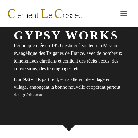
D
É
P
GYPSY WORKS
L
I
Périodique crée en 1959 destiner à soutenir la Mission
E
évangélique des Tziganes de France, avec de nombreux
R
L
témoignages chrétiens et contient des récits vécus, des
A
conversions, des témoignages, etc.
N
A
Luc 9:6
« Ils partirent, et ils allèrent de village en
V
village, annonçant la bonne nouvelle et opérant partout
I
des guérisons».
G
A
T
I
O
N